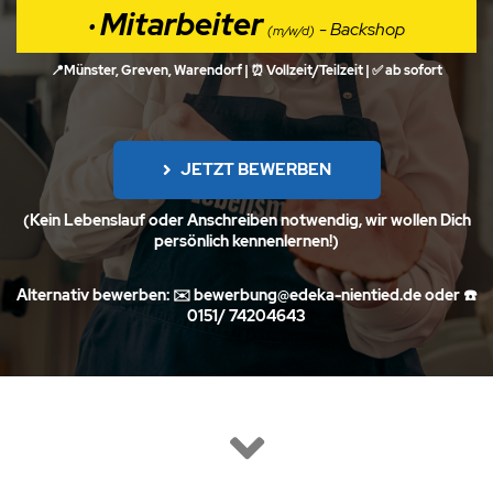
Mitarbeiter
•
- Backshop
(m/w/d)
📍Münster, Greven, Warendorf | ⏰ Vollzeit/Teilzeit |
✅
ab sofort
JETZT BEWERBEN
(Kein Lebenslauf oder Anschreiben notwendig, wir wollen Dich
persönlich kennenlernen!)
Alternativ bewerben: ✉️
bewerbung@edeka-nientied.de
oder ☎️
0151/ 74204643