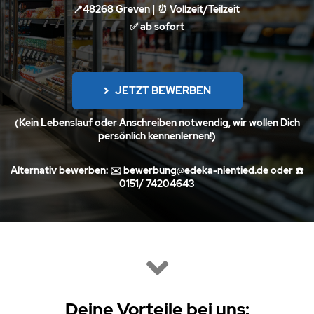
📍48268 Greven | ⏰ Vollzeit/Teilzeit
✅
ab sofort
JETZT BEWERBEN
(Kein Lebenslauf oder Anschreiben notwendig, wir wollen Dich
persönlich kennenlernen!)
Alternativ bewerben: ✉️
bewerbung@edeka-nientied.de
oder ☎️
0151/ 74204643
Deine Vorteile be
i uns: