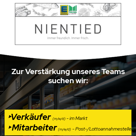
Zur Verstärkung unseres Teams
suchen wir:
‣Verkäufer
- im Markt
(m/w/d)
‣
Mitarbeiter
- Post-/Lottoannahmestelle
(m/w/d)