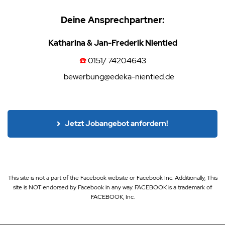
Deine Ansprechpartner:
Katharina & Jan-Frederik Nientied
☎️
0151/ 74204643
✉️
bewerbung@edeka-nientied.de
Jetzt Jobangebot anfordern!
This site is not a part of the Facebook website or Facebook Inc. Additionally, This
site is NOT endorsed by Facebook in any way. FACEBOOK is a trademark of
FACEBOOK, Inc.