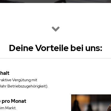
Deine Vorteile be
i uns:
halt
traktive Vergütung mit
ahr Betriebszugehörigkeit).
e pro Monat
im Markt.