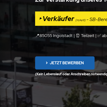
‣ Verkäufer
- SB-Bere
(m/w/d)
📍85055 Ingolstadt | ⏰ Teilzeit |
✅
ab
JETZT BEWERBEN
(Kein Lebenslauf oder Anschreiben notwendig,