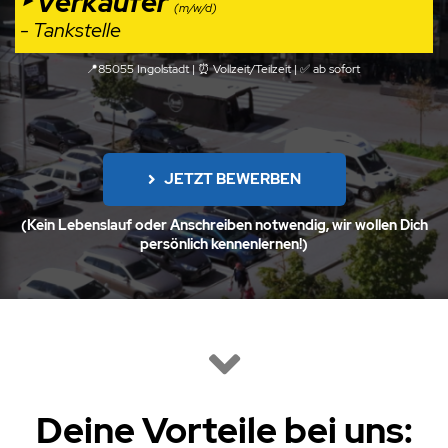
‣ Verkäufer
(m/w/d)
- Tankstelle
📍85055 Ingolstadt | ⏰ Vollzeit/Teilzeit |
✅
ab sofort
JETZT BEWERBEN
(Kein Lebenslauf oder Anschreiben notwendig, wir wollen Dich
persönlich kennenlernen!)
Deine Vorteile be
i uns: