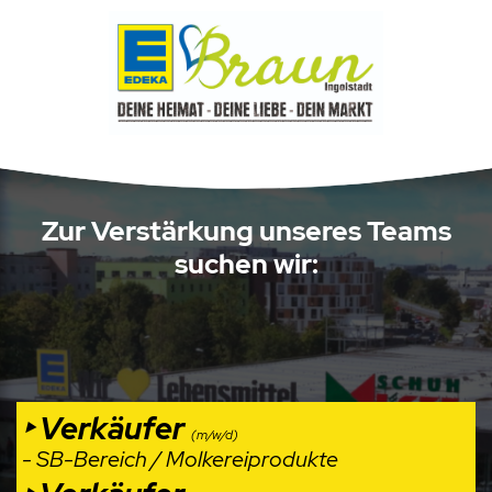
Zur Verstärkung unseres Teams
suchen wir:
‣ Verkäufer
(m/w/d)
- SB-Bereich / Molkereiprodukte