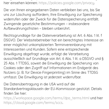
hier einsehen können:
https://policies.google.com/privacy
.
Die von Ihnen eingegebenen Daten verbleiben bei uns, bis Sie
uns zur Löschung auffordern, Ihre Einwilligung zur Speicherung
widerrufen oder der Zweck für die Datenspeicherung entfällt.
Zwingende gesetzliche Bestimmungen – insbesondere
Aufbewahrungsfristen – bleiben unberührt.
Rechtsgrundlage für die Datenverarbeitung ist Art. 6 Abs. 1 lit. f
DSGVO. Der Websitebetreiber hat ein berechtigtes Interesse an
einer möglichst unkomplizierten Terminvereinbarung mit
Interessenten und Kunden. Sofern eine entsprechende
Einwilligung abgefragt wurde, erfolgt die Verarbeitung
ausschließlich auf Grundlage von Art. 6 Abs. 1 lit. a DSGVO und §
25 Abs. 1 TTDSG, soweit die Einwilligung die Speicherung von
Cookies oder den Zugriff auf Informationen im Endgerät des
Nutzers (z. B. für Device-Fingerprinting) im Sinne des TTDSG
umfasst. Die Einwilligung ist jederzeit widerrufbar.
Die Datenübertragung in die USA wird auf die
Standardvertragsklauseln der EU-Kommission gestützt. Details
finden Sie hier:
https://workspace.google.com/terms/dpa_terms.html
und hier
https://cloud.google.com/terms/sccs
.