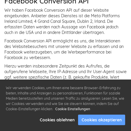
Facebook Conversion API
Wir haben Facebook Conversion API auf dieser Website
eingebunden. Anbieter dieses Dienstes ist die Meta Platforms
Ireland Limited, 4 Grand Canal Square, Dublin 2, Irland. Die
erfassten Daten werden nach Aussage von Facebook jedoch
auch in die USA und in andere Drittländer übertragen.
Facebook Conversion API ermöglicht es uns, die Interaktionen
des Websitebesuchers mit unserer Website zu erfassen und an
Facebook weiterzugeben, um die Werbeperformance bei
Facebook zu verbessern.
Hierzu werden insbesondere Zeitpunkt des Aufrufes, die
aufgerufene Webseite, Ihre IP-Adresse und Ihr User-Agent sowie
ggf. weitere spezifische Daten (z. B. gekaufte Produkte, Wert
des Warenkorbs und Währung) erfasst. Eine vollständige
Übersicht über die erfassbaren Daten finden Sie hier:
Wir verwenden Cookies, um Ihnen eine bessere Browser-Erfahrung zu
bieten, Inhalte und Anzeigen zu personalisieren, Funktionen für soziale
https://developers.facebook.com/docs/marketing-
Medien bereitzustellen und unseren Traffic zu analysieren. Lesen Sie, wie
api/conversions-api/parameters
.
wir Cookies verwenden und wie Sie sie steuern können, indem Sie auf
Die Nutzung dieses Dienstes erfolgt auf Grundlage Ihrer
Cookie-Einstellungen klicken.
Cookie Einstellungen
Einwilligung nach Art. 6 Abs. 1 lit. a DSGVO und § 25 Abs. 1
TTDSG. Die Einwilligung ist jederzeit widerrufbar.
Cookies ablehnen
Cookies akzeptieren
Soweit mit Hilfe des hier beschriebenen Tools personenbezogene