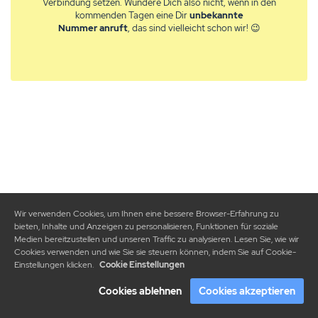
Verbindung setzen. Wundere Dich also nicht, wenn in den
kommenden Tagen eine Dir
unbekannte
Nummer
anruft
, das sind vielleicht schon wir! 😉
Wir verwenden Cookies, um Ihnen eine bessere Browser-Erfahrung zu
bieten, Inhalte und Anzeigen zu personalisieren, Funktionen für soziale
Medien bereitzustellen und unseren Traffic zu analysieren. Lesen Sie, wie wir
Cookies verwenden und wie Sie sie steuern können, indem Sie auf Cookie-
Einstellungen klicken.
Cookie Einstellungen
Cookies ablehnen
Cookies akzeptieren