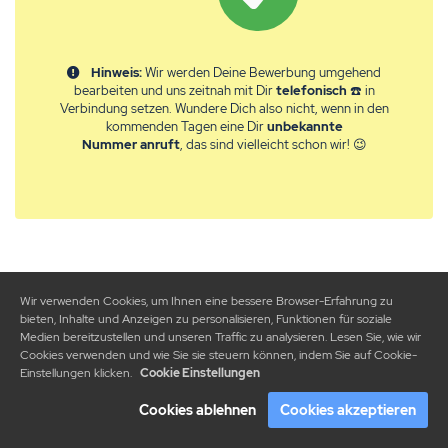
Hinweis:
Wir werden Deine Bewerbung umgehend
bearbeiten und uns zeitnah mit Dir
telefonisch
☎️ in
Verbindung setzen. Wundere Dich also nicht, wenn in den
kommenden Tagen eine Dir
unbekannte
Nummer
anruft
, das sind vielleicht schon wir! 😉
Wir verwenden Cookies, um Ihnen eine bessere Browser-Erfahrung zu
bieten, Inhalte und Anzeigen zu personalisieren, Funktionen für soziale
Medien bereitzustellen und unseren Traffic zu analysieren. Lesen Sie, wie wir
Cookies verwenden und wie Sie sie steuern können, indem Sie auf Cookie-
Einstellungen klicken.
Cookie Einstellungen
Cookies ablehnen
Cookies akzeptieren