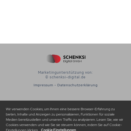
Marketingunterstützung von:
© schenksi-digital.de
Impressum
-
Datenschutzerklärung
Wir verwenden Cookies, um Ihnen eine bessere Browser-Erfahrung zu
bieten, Inhalte und Anzeigen zu personalisieren, Funktionen für soziale
Medien bereitzustellen und unseren Traffic zu analysieren. Lesen Sie, wie wir
Cookies verwenden und wie Sie sie steuern können, indem Sie auf Cookie-
Einstellungen klicken.
Cookie Einstellungen